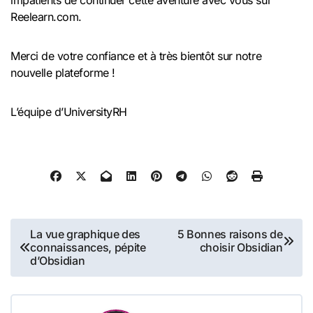
impatients de continuer cette aventure avec vous sur
Reelearn.com.
Merci de votre confiance et à très bientôt sur notre
nouvelle plateforme !
L’équipe d’UniversityRH
Navigation
La vue graphique des
5 Bonnes raisons de
connaissances, pépite
choisir Obsidian
de
d’Obsidian
l’article