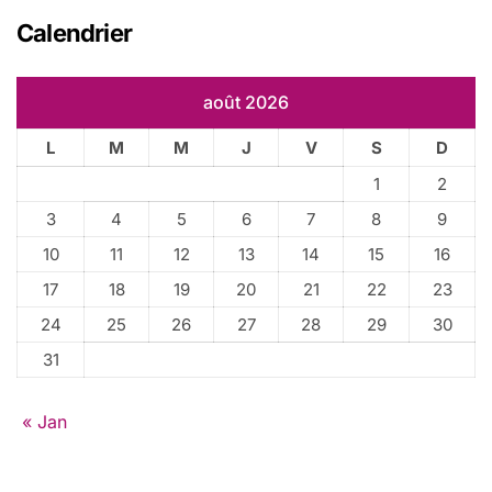
r
Calendrier
c
h
e
août 2026
r
L
M
M
J
V
S
D
:
1
2
3
4
5
6
7
8
9
10
11
12
13
14
15
16
17
18
19
20
21
22
23
24
25
26
27
28
29
30
31
« Jan