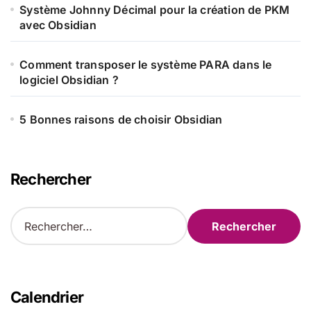
Système Johnny Décimal pour la création de PKM
avec Obsidian
Comment transposer le système PARA dans le
logiciel Obsidian ?
5 Bonnes raisons de choisir Obsidian
Rechercher
R
e
c
h
e
r
Calendrier
c