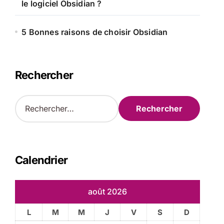
le logiciel Obsidian ?
5 Bonnes raisons de choisir Obsidian
Rechercher
R
e
c
h
e
r
Calendrier
c
h
e
août 2026
r
L
M
M
J
V
S
D
: