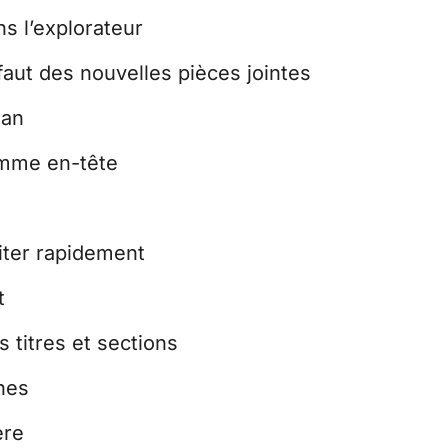
ns l’explorateur
faut des nouvelles pièces jointes
ian
comme en-tête
diter rapidement
t
s titres et sections
nes
ère