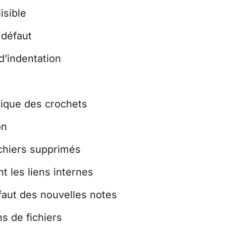
isible
 défaut
 d’indentation
atique des crochets
on
ichiers supprimés
t les liens internes
faut des nouvelles notes
s de fichiers