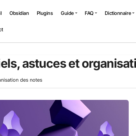
l
Obsidian
Plugins
Guide
FAQ
Dictionnaire
ct
iels, astuces et organisa
anisation des notes