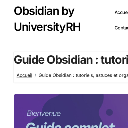
Passer
Obsidian by
au
Accuei
contenu
UniversityRH
Conta
Guide Obsidian : tutor
Accueil
Guide Obsidian : tutoriels, astuces et org