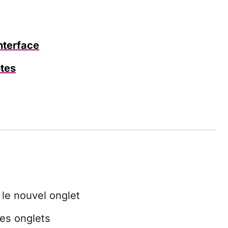
interface
otes
 le nouvel onglet
des onglets