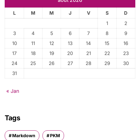
août 2026
r
L
M
M
J
V
S
D
:
1
2
3
4
5
6
7
8
9
10
11
12
13
14
15
16
17
18
19
20
21
22
23
24
25
26
27
28
29
30
31
« Jan
Tags
Markdown
PKM