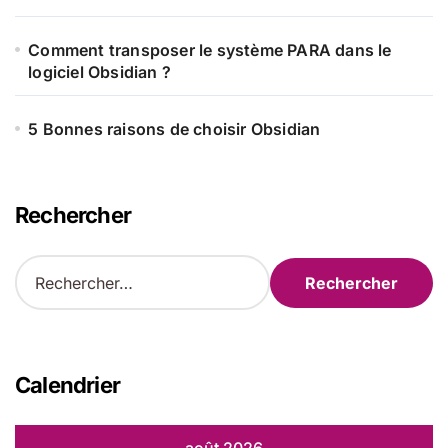
Comment transposer le système PARA dans le
logiciel Obsidian ?
5 Bonnes raisons de choisir Obsidian
Rechercher
R
e
c
h
e
r
Calendrier
c
h
e