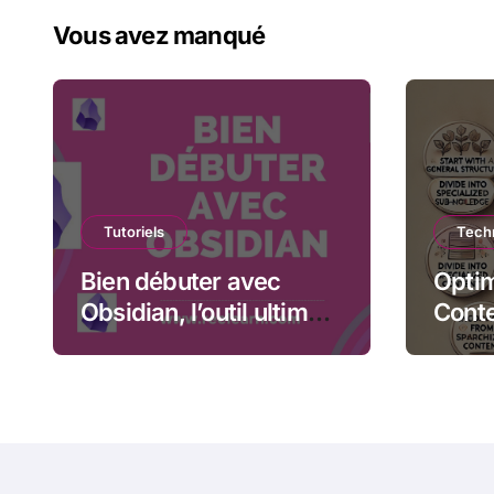
Vous avez manqué
Tutoriels
Techn
Bien débuter avec
Optim
Obsidian, l’outil ultime
Conte
pour organiser vos
métho
idées
créat