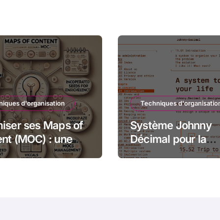
iques d'organisation
Techniques d'organisatio
iser ses Maps of
Système Johnny
nt (MOC) : une
Décimal pour la
de structurée et
création de PKM 
ive
Obsidian