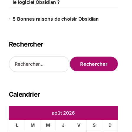
le logiciel Obsidian ?
5 Bonnes raisons de choisir Obsidian
Rechercher
R
e
c
h
e
r
Calendrier
c
h
e
août 2026
r
L
M
M
J
V
S
D
: