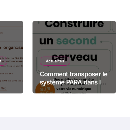
n
Actualités
Comment transposer le
système PARA dans le
avec
logiciel Obsidian ?