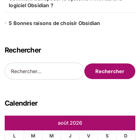
logiciel Obsidian ?
5 Bonnes raisons de choisir Obsidian
Rechercher
R
e
c
h
e
r
Calendrier
c
h
e
août 2026
r
L
M
M
J
V
S
D