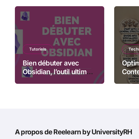
Tutoriels
Techn
Bien débuter avec
Optim
Obsidian, l’outil ultime
Conte
pour organiser vos
métho
idées
créat
A propos de Reelearn by UniversityRH