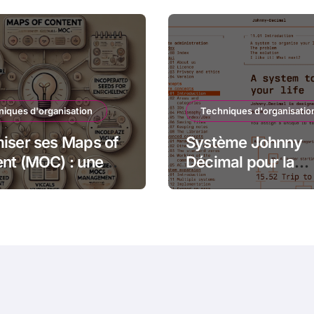
iques d'organisation
Techniques d'organisatio
iser ses Maps of
Système Johnny
nt (MOC) : une
Décimal pour la
de structurée et
création de PKM 
ive
Obsidian