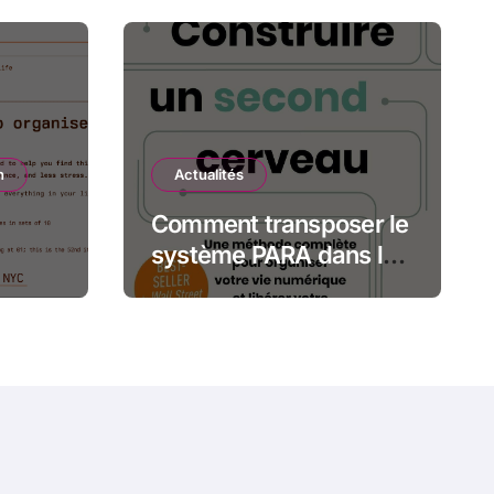
n
Actualités
Comment transposer le
système PARA dans le
avec
logiciel Obsidian ?