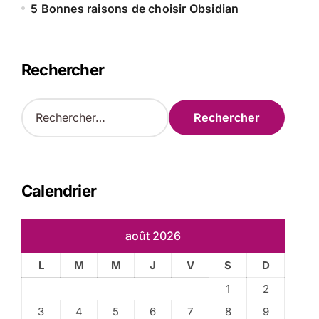
5 Bonnes raisons de choisir Obsidian
Rechercher
R
e
c
h
e
r
Calendrier
c
h
e
août 2026
r
L
M
M
J
V
S
D
:
1
2
3
4
5
6
7
8
9