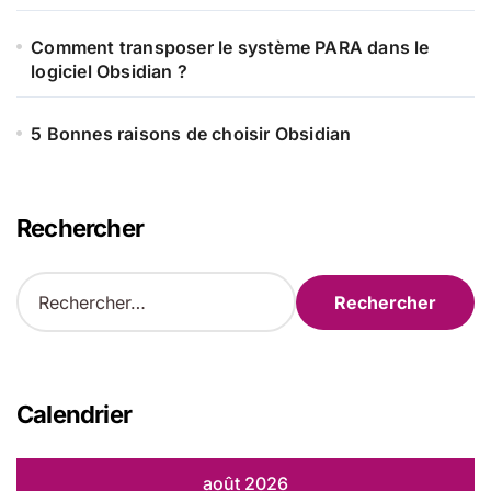
Comment transposer le système PARA dans le
logiciel Obsidian ?
5 Bonnes raisons de choisir Obsidian
Rechercher
R
e
c
h
e
r
Calendrier
c
h
e
août 2026