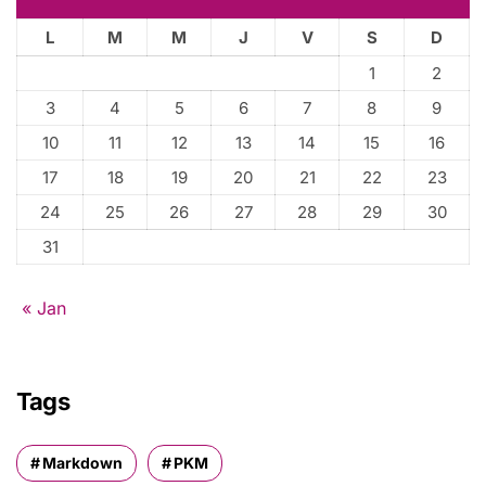
r
L
M
M
J
V
S
D
:
1
2
3
4
5
6
7
8
9
10
11
12
13
14
15
16
17
18
19
20
21
22
23
24
25
26
27
28
29
30
31
« Jan
Tags
Markdown
PKM